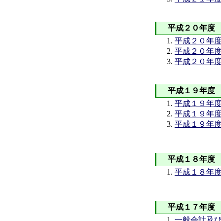
平成２０年度
平成２０年
平成２０年
平成２０年
平成１９年度
平成１９年
平成１９年
平成１９年
平成１８年度
平成１８年
平成１７年度
一般会計及び