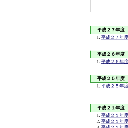
平成２７年度
平成２７年度
平成２６年度
平成２６年
平成２５年度
平成２５年
平成２１年度
平成２１年
平成２１年
平成２１年