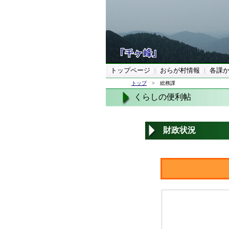
トップページ
|
おらが村情報
|
各課
トップ
> 総務課
くらしの便利帖
財政状況